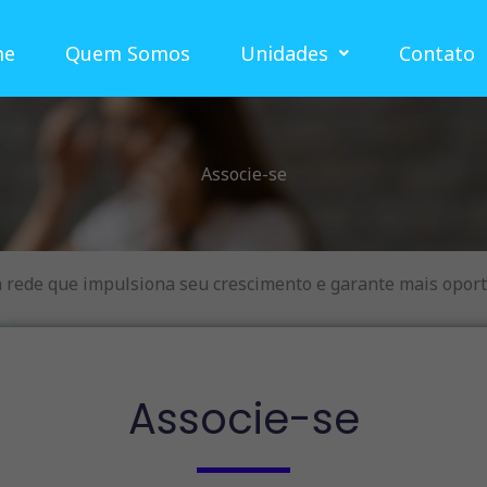
me
Quem Somos
Unidades
Contato
Associe-se
 rede que impulsiona seu crescimento e garante mais opor
Associe-se