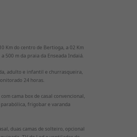
10 Km do centro de Bertioga, a 02 Km
 a 500 m da praia da Enseada Indaiá.
a, adulto e infantil e churrasqueira,
onitorado 24 horas.
 com cama box de casal convencional,
a parabólica, frigobar e varanda
al, duas camas de solteiro, opcional
equipada, TV de Led e ventilador de