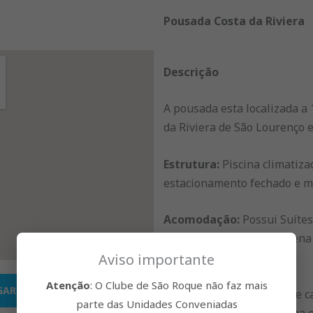
Pousada Costa da Riviera
Descrição
A pousada esta localizada a 
da Riviera de São Lourenço e
Estrutura:
Piscina climatizad
estacionamento fechado e m
Acomodação:
Possui Suítes
TV de Led, 24’ ou 32’, anten
privativa.
Aviso importante
Atenção
: O Clube de São Roque não faz mais
GAR
Apartamento com cama de cas
parte das Unidades Conveniadas
duas beliches, com cozinha 