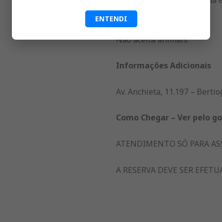
teto.
ENTENDI
Não aceita animais.
Informações Adicionais
Av. Anchieta, 11.197 – Bertio
Como Chegar – Ver pelo g
ATENDIMENTO SÓ PARA AS
A RESERVA DEVE SER EFETU